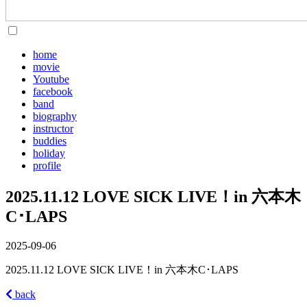
home
movie
Youtube
facebook
band
biography
instructor
buddies
holiday
profile
2025.11.12 LOVE SICK LIVE！in 六本木
C･LAPS
2025-09-06
2025.11.12 LOVE SICK LIVE！in 六本木C･LAPS
back