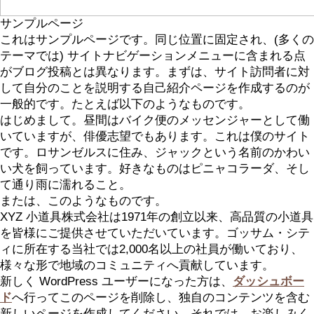
サンプルページ
これはサンプルページです。同じ位置に固定され、(多くの
テーマでは) サイトナビゲーションメニューに含まれる点
がブログ投稿とは異なります。まずは、サイト訪問者に対
して自分のことを説明する自己紹介ページを作成するのが
一般的です。たとえば以下のようなものです。
はじめまして。昼間はバイク便のメッセンジャーとして働
いていますが、俳優志望でもあります。これは僕のサイト
です。ロサンゼルスに住み、ジャックという名前のかわい
い犬を飼っています。好きなものはピニャコラーダ、そし
て通り雨に濡れること。
または、このようなものです。
XYZ 小道具株式会社は1971年の創立以来、高品質の小道具
を皆様にご提供させていただいています。ゴッサム・シテ
ィに所在する当社では2,000名以上の社員が働いており、
様々な形で地域のコミュニティへ貢献しています。
新しく WordPress ユーザーになった方は、
ダッシュボー
ド
へ行ってこのページを削除し、独自のコンテンツを含む
新しいページを作成してください。それでは、お楽しみく