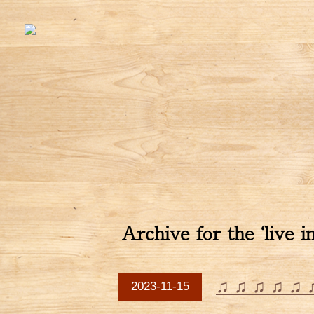
Archive for the ‘live 
♫ ♫ ♫ ♫ ♫ 
2023-11-15