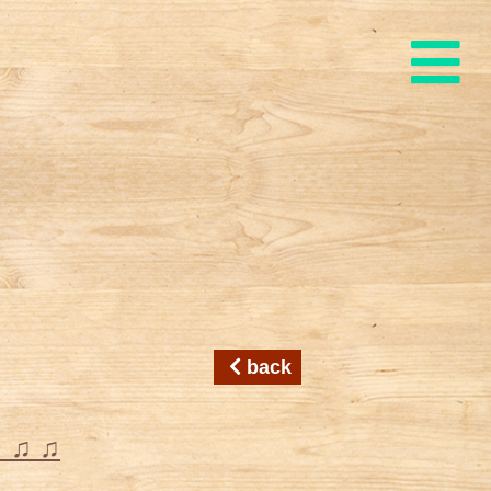
back
♫ ♫ ♫