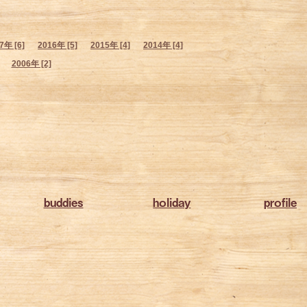
7年 [6]
2016年 [5]
2015年 [4]
2014年 [4]
2006年 [2]
buddies
holiday
profile