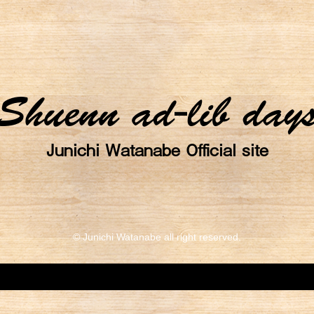
Shuenn ad-lib day
Junichi Watanabe Official site
© Junichi Watanabe all right reserved.