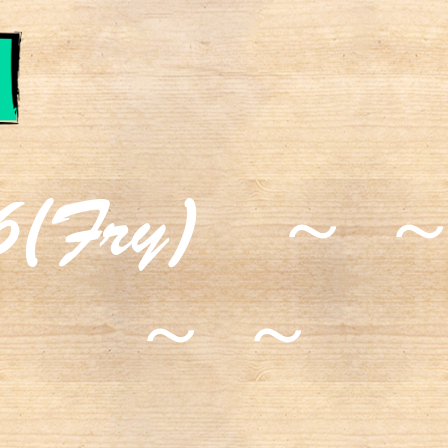
06(Fry) ～ ～ 
～ ～