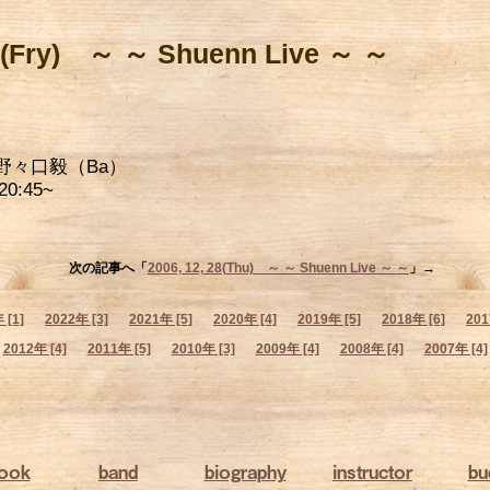
06(Fry) ～ ～ Shuenn Live ～ ～
野々口毅（Ba）
20:45~
次の記事へ「
2006, 12, 28(Thu) ～ ～ Shuenn Live ～ ～
」→
 [1]
2022年 [3]
2021年 [5]
2020年 [4]
2019年 [5]
2018年 [6]
201
2012年 [4]
2011年 [5]
2010年 [3]
2009年 [4]
2008年 [4]
2007年 [4]
book
band
biography
instructor
bu