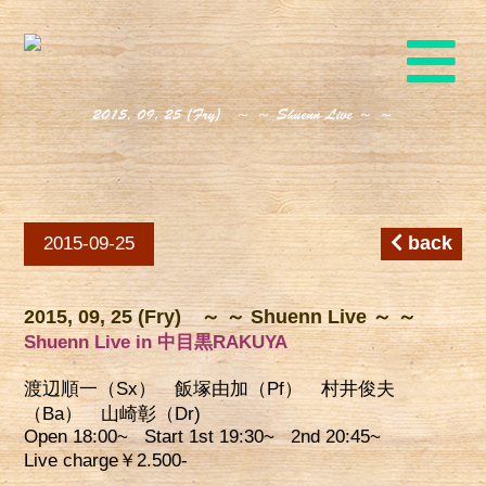
2015, 09, 25 (Fry) ～ ～ Shuenn Live ～ ～
back
2015-09-25
2015, 09, 25 (Fry) ～ ～ Shuenn Live ～ ～
Shuenn Live in 中目黒RAKUYA
渡辺順一（Sx） 飯塚由加（Pf） 村井俊夫
（Ba） 山崎彰（Dr)
Open 18:00~ Start 1st 19:30~ 2nd 20:45~
Live charge￥2.500-