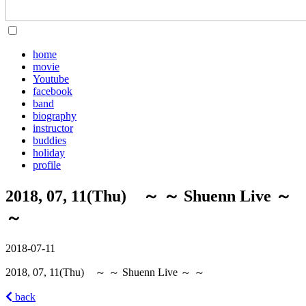
home
movie
Youtube
facebook
band
biography
instructor
buddies
holiday
profile
2018, 07, 11(Thu) ～ ～ Shuenn Live ～
～
2018-07-11
2018, 07, 11(Thu) ～ ～ Shuenn Live ～ ～
back