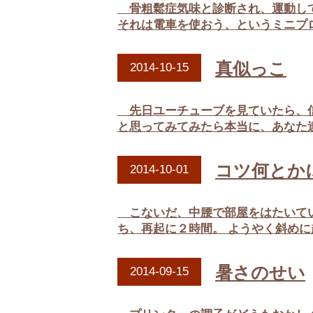
骨粗鬆症気味と診断され、運動して
それは電車を使おう、というミニプロ
真似っこ
2014-10-15
先日ユーチューブを見ていたら、信
と思ってみてみたら本当に、あなた達
コツ何とか
2014-10-01
こないだ、中腰で部屋をはたいてい
ち、再起に２時間。 ようやく斜めに
暑さのせい
2014-09-15