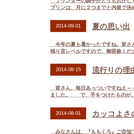
プリンターの調子がどうもおかしく
プリンは、月に２つまでと内規で決
夏の思い出
2014-09-01
今年の夏も暑かったですね。皆さん
独り言レベルですので、御容赦くだ
流行りの理
2014-08-15
皆さん、毎日あっついですねえ～～
ました。 で、手をつけたものが、も
カッコよさ
2014-08-01
みなさんは、『ももくろ』ご存知で