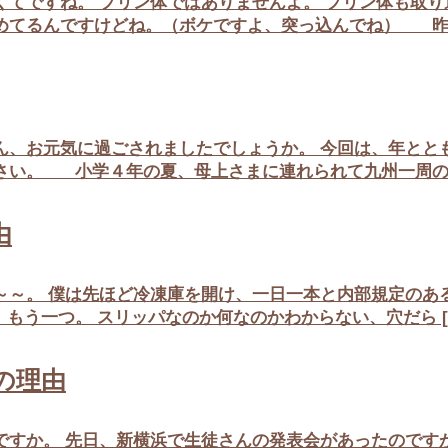
てですね。 プリン体ではありませんよ。 プリン体も取り
めてるんですけどね。（ボケですよ、突っ込んでね） 昨 
、お元気に過ごされましたでしょうか。 今回は、年とと
さい。 小学４年の夏、母上さまに連れられて九州一周の 
由
～。 僕は先ほど冷凍庫を開け、一日一本と内部規定のあ
う一つ。 スリッパなのか何なのかわからない、穴だら [
の理由
すか。 先日、新横浜で生徒さんの発表会があったのです