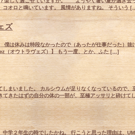
？楽しく過ごせていますか。 ようやく暑い夏が過ぎ去
コオロと鳴いています。 風情がありますね。 そういう […
ェズ
 僕は休みは特段なかったので（あったが仕事だった）抜
ez（オウトラヴェズ）】 もう一度、とか、ふた […]
しまいました。 カルシウムが足りなくなっているので、
きてきたはずの自分の体の一部が、至極アッサリと砕けてしま
中学２年生の時でしたかね。 行こうと思った理由は、UM