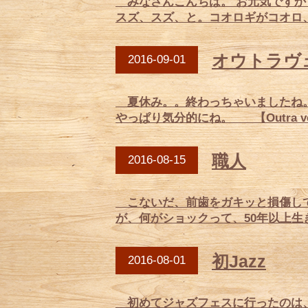
みなさんこんちは。 お元気ですか
スズ、スズ、と。コオロギがコオロ、
オウトラヴ
2016-09-01
夏休み。。終わっちゃいましたね。
やっぱり気分的にね。 【Outra v
職人
2016-08-15
こないだ、前歯をガキッと損傷して
が、何がショックって、50年以上生
初Jazz
2016-08-01
初めてジャズフェスに行ったのは、