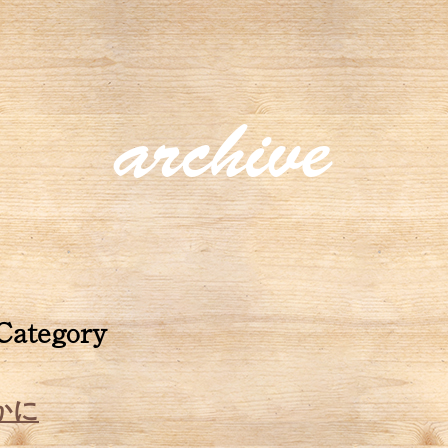
archive
 Category
かに