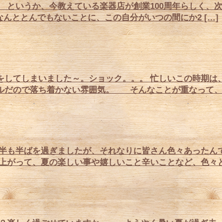
というか、今教えている楽器店が創業100周年らしく、次
ととんでもないことに、この自分がいつの間にか2 […]
してしまいました～。ショック。。。 忙しいこの時期は
ルだので落ち着かない雰囲気。 そんなことが重なって、 
半も半ばを過ぎましたが、それなりに皆さん色々あったんで
上がって、夏の楽しい事や嬉しいこと辛いことなど、色々と駆