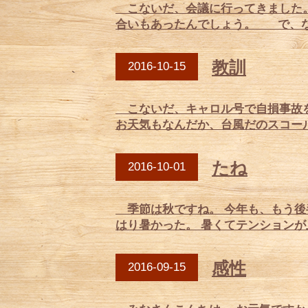
こないだ、会議に行ってきました。 
合いもあったんでしょう。 で、なん
教訓
2016-10-15
こないだ、キャロル号で自損事故を
お天気もなんだか、台風だのスコー
たね
2016-10-01
季節は秋ですね。 今年も、もう後
はり暑かった。 暑くてテンションが
感性
2016-09-15