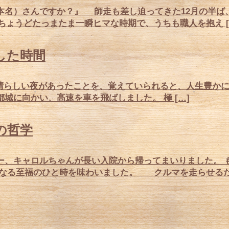
名）さんですか？』 師走も差し迫ってきた12月の半ば
ょうどたっまたま一瞬ヒマな時期で、うちも職人を抱え [
した時間
しい夜があったことを、覚えていられると、人生豊かに
城に向かい、高速を車を飛ばしました。 極 […]
の哲学
、キャロルちゃんが長い入院から帰ってまいりました。 
なる至福のひと時を味わいました。 クルマを走らせるだ 