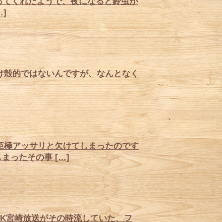
ってくれたようで、夜になると鈴虫が
]
け殻的ではないんですが、なんとなく
至極アッサリと欠けてしまったのです
ったその事 […]
K宮崎放送がその時流していた、フ