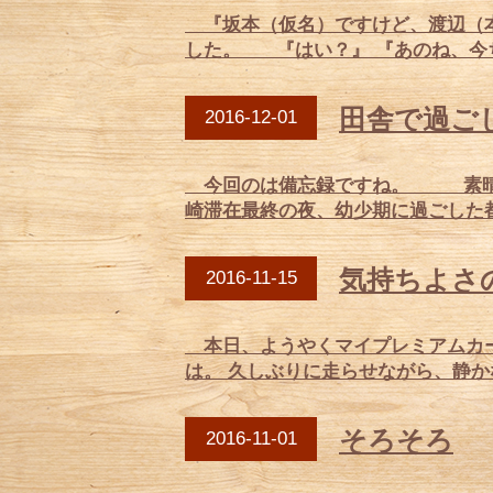
『坂本（仮名）ですけど、渡辺（本
した。 『はい？』 『あのね、今ち
田舎で過ご
2016-12-01
今回のは備忘録ですね。 素晴ら
崎滞在最終の夜、幼少期に過ごした都
気持ちよさ
2016-11-15
本日、ようやくマイプレミアムカー
は。 久しぶりに走らせながら、静か
そろそろ
2016-11-01