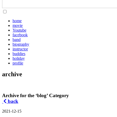
home
movie
Youtube
facebook
band
biography
instructor
buddies
holiday
profile
archive
Archive for the ‘blog’ Category
back
2021-12-15