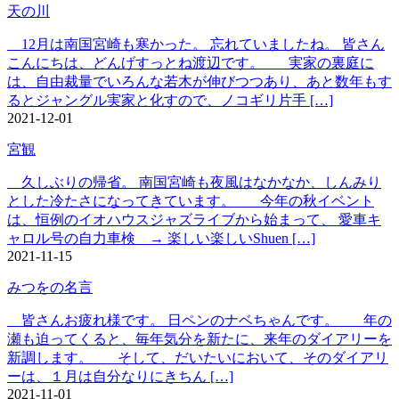
天の川
12月は南国宮崎も寒かった。 忘れていましたね。 皆さん
こんにちは、どんげすっとね渡辺です。 実家の裏庭に
は、自由裁量でいろんな若木が伸びつつあり、あと数年もす
るとジャングル実家と化すので、ノコギリ片手 […]
2021-12-01
宮観
久しぶりの帰省。 南国宮崎も夜風はなかなか、しんみり
とした冷たさになってきています。 今年の秋イベント
は、恒例のイオハウスジャズライブから始まって、 愛車キ
ャロル号の自力車検 → 楽しい楽しいShuen […]
2021-11-15
みつをの名言
皆さんお疲れ様です。 日ペンのナベちゃんです。 年の
瀬も迫ってくると、毎年気分を新たに、来年のダイアリーを
新調します。 そして、だいたいにおいて、そのダイアリ
ーは、１月は自分なりにきちん […]
2021-11-01