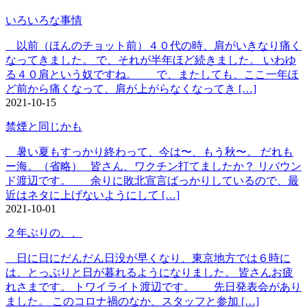
いろいろな事情
以前（ほんのチョット前）４０代の時、肩がいきなり痛く
なってきました。 で、それが半年ほど続きました。 いわゆ
る４０肩という奴ですね。 で、またしても、ここ一年ほ
ど前から痛くなって、肩が上がらなくなってき […]
2021-10-15
禁煙と同じかも
暑い夏もすっかり終わって、今は〜、もう秋〜。 だれも
ー海。（省略） 皆さん、ワクチン打てましたか？ リバウン
ド渡辺です。 余りに敗北宣言ばっかりしているので、最
近はネタに上げないようにして […]
2021-10-01
２年ぶりの、、
日に日にだんだん日没が早くなり、東京地方では６時に
は、とっぷりと日が暮れるようになりました。 皆さんお疲
れさまです。 トワイライト渡辺です。 先日発表会があり
ました。 このコロナ禍のなか、スタッフと参加 […]