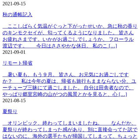
2021-09-15
秋の通帳記入
ここしばらく気温がぐっと下がったせいか、急に秋の香り
のキンモクセイが、匂ってくるようになりました。 皆さん
お疲れさまです。いかがお過ごしでしょうか。 フローラル
渡辺です。 今日はささやかな休日。 私のこ […]
2021-09-01
リモート帰省
暑い夏も、もう９月。 皆さん、お元気にお過ごしです
か？ 私は今年の夏は、帰省も旅行もままならない分、ユ
ーチューブ三昧にて過ごしました。 自分は田舎者なので、
やっぱり郷里宮崎の山がつの風景とかを見ると、心 […]
2021-08-15
夏祭り
オリンピック、終わってしまいましたね。 なんだか、
夏祭りが終わってしまった感があり、別に直接会ってた訳で
はないのに、海外の選手たちが帰国してしまって、ちょっと