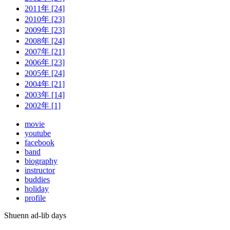
2011年 [24]
2010年 [23]
2009年 [23]
2008年 [24]
2007年 [21]
2006年 [23]
2005年 [24]
2004年 [21]
2003年 [14]
2002年 [1]
movie
youtube
facebook
band
biography
instructor
buddies
holiday
profile
Shuenn ad-lib days