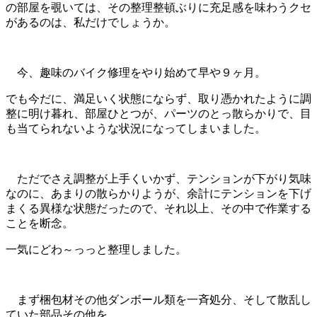
の部屋を覗いては、その整理整頓ぶりに充足感を味わうクセ
があるのは、私だけでしょうか。
今、趣味のバイク修理をやり始めて早や９ヶ月。
でも今だに、満足いく状態にならず、取り憑かれたように調
整に明け暮れ、部屋ひとつが、パーツのとっ散らかりで、目
も当てられないような状況になってしまいました。
ただでさえ調整が上手くいかず、テンションが下がり気味
なのに、あまりの散らかりようが、余計にテンションを下げ
まくる異様な状態だったので、それ以上、その中で作業する
ことを断念。
一気にどわ～っっと整理しました。
まず梱包材その他ダンボール類を一斉処分、そして散乱し
ていた部品その他を、