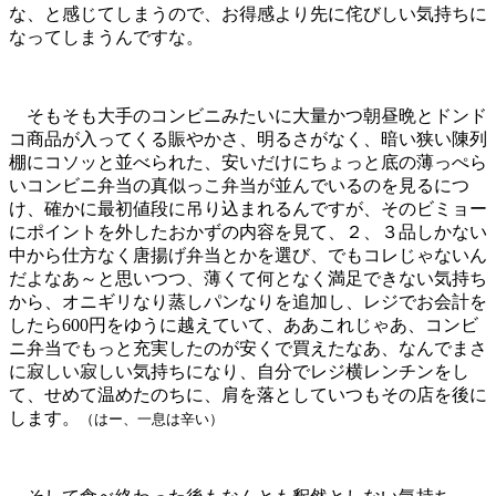
な、と感じてしまうので、お得感より先に侘びしい気持ちに
なってしまうんですな。
そもそも大手のコンビニみたいに大量かつ朝昼晩とドンド
コ商品が入ってくる賑やかさ、明るさがなく、暗い狭い陳列
棚にコソッと並べられた、安いだけにちょっと底の薄っぺら
いコンビニ弁当の真似っこ弁当が並んでいるのを見るにつ
け、確かに最初値段に吊り込まれるんですが、そのビミョー
にポイントを外したおかずの内容を見て、２、３品しかない
中から仕方なく唐揚げ弁当とかを選び、でもコレじゃないん
だよなあ～と思いつつ、薄くて何となく満足できない気持ち
から、オニギリなり蒸しパンなりを追加し、レジでお会計を
したら600円をゆうに越えていて、ああこれじゃあ、コンビ
ニ弁当でもっと充実したのが安くで買えたなあ、なんでまさ
に寂しい寂しい気持ちになり、自分でレジ横レンチンをし
て、せめて温めたのちに、肩を落としていつもその店を後に
します。
（はー、一息は辛い）