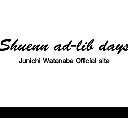
Shuenn ad-lib day
Junichi Watanabe Official site
© Junichi Watanabe all right reserved.