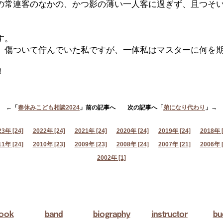
の常連客のなかの、かつ影の薄い一人客に過ぎず、且つそ
す。
、傷ついて佇んでいた私ですが、一体私はマスターに何を
！
←「
春休みこども相談2024
」前の記事へ 次の記事へ「
弟になり代わり
」→
23年 [24]
2022年 [24]
2021年 [24]
2020年 [24]
2019年 [24]
2018年 [
11年 [24]
2010年 [23]
2009年 [23]
2008年 [24]
2007年 [21]
2006年 [
2002年 [1]
book
band
biography
instructor
bu