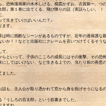
ら、恐怖漫画家の水木しげる、楳図かずお、古賀新一、つ
太郎』第１巻に出てくる、飛び降りの話（実話らしい。 ！ 
に、
って生きていけばいいんだ？』
ります。
は時に残酷なシーンがあるものですが、近年の過保護な親
ないか！！などと出版社にクレームを言いつけてくるそう
して、
からといって、子供のこころの成長にはその衝撃、その恐
末にしてはいけない、など生きる上での、当たり前の善悪
てました。
話も、主人公が取り憑かれて窓から身を投げそうになるの
る『うしろの百太郎』という筋書きでした。
りますね。