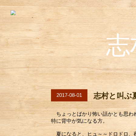
志
志村と叫ぶ
2017-08-01
ちょっとばかり怖い話かとも思われ
特に背中が気になる方。
夏になると、ヒュ～～ドロドロ、夜