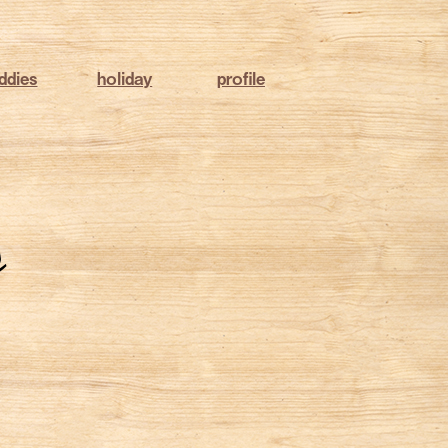
ddies
holiday
profile
s