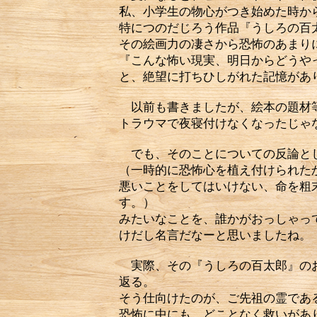
私、小学生の物心がつき始めた時か
特につのだじろう作品『うしろの百
その絵画力の凄さから恐怖のあまり
『こんな怖い現実、明日からどうや
と、絶望に打ちひしがれた記憶があ
以前も書きましたが、絵本の題材等
トラウマで夜寝付けなくなったじゃ
でも、そのことについての反論と
（一時的に恐怖心を植え付けられた
悪いことをしてはいけない、命を粗
す。）
みたいなことを、誰かがおっしゃっ
けだし名言だなーと思いましたね。
実際、その『うしろの百太郎』のお
返る。
そう仕向けたのが、ご先祖の霊であ
恐怖に中にも、どことなく救いがあ