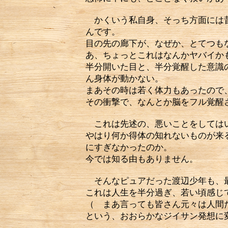
かくいう私自身、そっち方面には昔
んです。
目の先の廊下が、なぜか、とてつも
あ、ちょっとこれはなんかヤバイか
半分開いた目と、半分覚醒した意識
ん身体が動かない。
まあその時は若く体力もあったので
その衝撃で、なんとか脳をフル覚醒
これは先述の、悪いことをしてはい
やはり何か得体の知れないものが来
にすぎなかったのか。
今では知る由もありません。
そんなピュアだった渡辺少年も、最
これは人生を半分過ぎ、若い頃感じ
（ まあ言っても皆さん元々は人間
という、おおらかなジイサン発想に