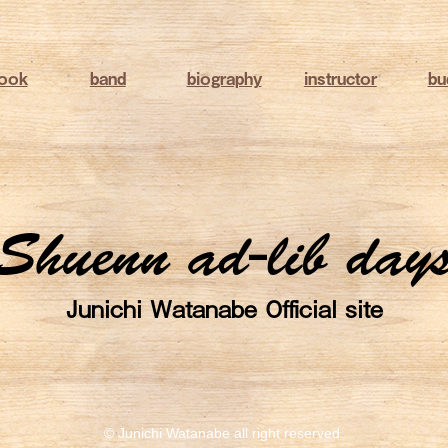
book
band
biography
instructor
bu
Shuenn ad-lib day
Junichi Watanabe Official site
© Junichi Watanabe all right reserved.