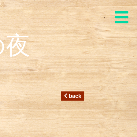
の夜
back