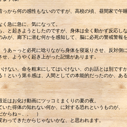
っから何の感性もないのですが、高校の頃、昼間家で午睡
なく急に急に、気になって。
も、と起きようとしたのですが、身体は全く動かず反応し
のみが、廊下に潜む何かを感知して、脳に必死の警戒警報
、うあ～っと必死に唸りながら身体を寝返りさせ、反対側
させ、ようやく起き上がった記憶があります。
けない、命を粗末にしてはいけない、のお話とは別です
る！という第６感は、人間としての本能的だったのか、あ
近はお化け動画にツッコミまくりの夏の夜。
ていた得体の知れない何か、に対する恐れというものが、
だからね～、、 ）
変わってきたからじゃないかな、と思われます。