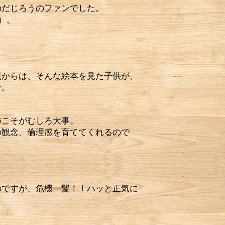
のだじろうのファンでした。
）。
からは、そんな絵本を見た子供が、
な。
怖こそがむしろ大事。
の観念、倫理感を育ててくれるので
ですが、危機一髪！！ハッと正気に