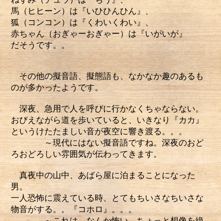
馬（ヒヒーン）は『いひひんひん』、
狐（コンコン）は『くわいくわい』、
赤ちゃん（おぎゃーおぎゃー）は『いがいが』
だそうです。。
その他の擬音語、擬態語も、なかなか趣のあるも
のが多かったようです。
深夜、急用で人を呼びに行かなくちゃならない。
おびえながら道を歩いていると、いきなり『カカ』
というけたたましい音が夜空に響き渡る。。。
～現代にはない擬音語ですね。深夜のおど
ろおどろしい雰囲気が伝わってきます。
真夜中の山中、あばら屋に泊まることになった
男。
一人恐怖に震えている時、とてもちいさなちいさな
物音がする。。『コホロ』。。。
～これは、なんか怖い。ちょっと想像を絶