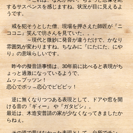
するサスペンスを感じますね。状況が目に見えるよ
うです。
戒を犯そうとした僧、現場を押さえた師匠が『ニ
ココニ』笑んで坊さんを見ていた。。。
～現代と微妙に発音が違うだけで、かなり
雰囲気が変わりますね。ちなみに『にたにた、にや
り』の意味らしいです。
昨今の擬音語事情は、30年前に比べると表現がち
ょっと過激になっているようで、
ムッ→プッツン！
恋心でポッ→恋心でビビビッ！
逆に無くなりつつある表現として、ドアや窓を開
ける音の『ギィー』
や『ガタピシ』。
最近は、木造安普請の家が少なくなってきましたか
らねぇ。
その逆で昔はなかった表現として、台所でチン