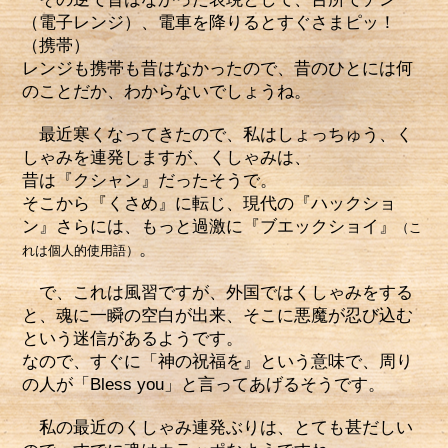
（電子レンジ）、電車を降りるとすぐさまピッ！
（携帯）
レンジも携帯も昔はなかったので、昔のひとには何
のことだか、わからないでしょうね。
最近寒くなってきたので、私はしょっちゅう、く
しゃみを連発しますが、くしゃみは、
昔は『クシャン』だったそうで。
そこから『くさめ』に転じ、現代の『ハックショ
ン』さらには、もっと過激に『ブエックショイ』
（こ
。
れは個人的使用語）
で、これは風習ですが、外国ではくしゃみをする
と、魂に一瞬の空白が出来、そこに悪魔が忍び込む
という迷信があるようです。
なので、すぐに「神の祝福を』という意味で、周り
の人が「Bless you」と言ってあげるそうです。
私の最近のくしゃみ連発ぶりは、とても甚だしい