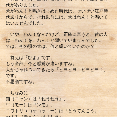
代がありました。
犬がわん！と鳴きはじめた時代は、せいぜい江戸時
代辺りからで、それ以前には、犬はわん！と鳴いて
はいませんでした。
いや、わん！なんだけど、正確に言うと、昔の人
は、わん！を、わん！と聞いていませんでした。
では、その頃の犬は、何と鳴いていたのか？
答えは『びよ』です。
もう全然、今と感覚が違いますね。
犬がじゃれついてきたら『ビヨビヨ！ビヨビヨ！」
です。
不思議ですね。
ちなみに
猫（ニャン）は『ねうねう』、
牛（モー）は『ンモ』、
ニワトリ（コケコッコー）は『とうてんこう』、
ねずみ（チュウ）は『ちう』、