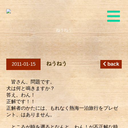
ねうねう
ねうねう
back
2011-01-15
皆さん、問題です。
犬は何と鳴きますか？
答え。わん！
正解です！！
正解者のかたには、もれなく熱海一泊旅行をプレゼ
ント、はありません。
ところが時を遡るとなんと、わん！が不正解な時