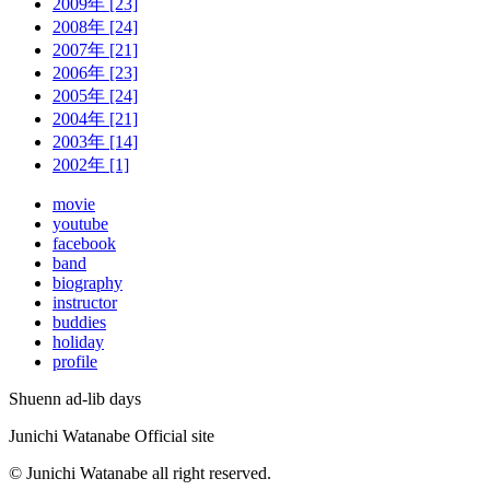
2009年 [23]
2008年 [24]
2007年 [21]
2006年 [23]
2005年 [24]
2004年 [21]
2003年 [14]
2002年 [1]
movie
youtube
facebook
band
biography
instructor
buddies
holiday
profile
Shuenn ad-lib days
Junichi Watanabe Official site
© Junichi Watanabe all right reserved.