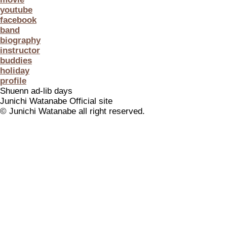
youtube
facebook
band
biography
instructor
buddies
holiday
profile
Shuenn ad-lib days
Junichi Watanabe Official site
© Junichi Watanabe all right reserved.