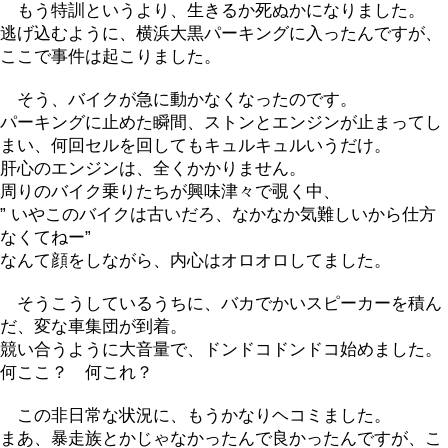
もう特訓というより、生きるか死ぬかになりました。
逃げ込むように、横浜大黒パーキングに入ったんですが、
ここで事件は起こりました。
そう、バイクが急に動かなくなったのです。
パーキングに止めた瞬間、ストンとエンジンが止まってし
まい、何回セルを回してもキュルキュルいうだけ。
肝心のエンジンは、全くかかりません。
周りのバイク乗りたちが興味津々で覗く中、
” いやこのバイクは古いだろ、なかなか気難しいから仕方
なくてねー”
なんて顔をしながら、内心はオロオロしてました。
そうこうしているうちに、バカでかいスピーカーを積ん
だ、変な車集団が到着。
競い合うように大音量で、ドンドコドンドコ始めました。
何ここ？ 何これ？
この非日常な状況に、もうかなりヘコミました。
まあ、暴走族とかじゃなかったんで良かったんですが、こ