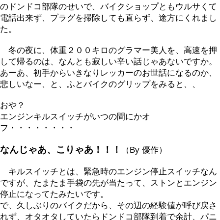
のドンドコ部隊のせいで、バイクショップともウルサくて
電話出来ず、プラグを掃除しても直らず、途方にくれまし
た。
冬の夜に、体重２００キロのグラマー美人を、高速を押
して帰るのは、なんとも寂しい辛い話じゃあないですか。
あーあ、初手からいきなりレッカーのお世話になるのか、
悲しいなー、と、ふとバイクのグリップをみると、、
おや？
エンジンキルスイッチがいつの間にかオ
フ・・・・・・・・
なんじゃあ、こりゃあ！！！
（By 優作）
キルスイッチとは、緊急時のエンジン停止スイッチなん
ですが、たまたま手袋の先が当たって、ストンとエンジン
停止になってたみたいです。
で、久しぶりのバイクだから、その辺の経験値が呼び戻さ
れず、オタオタしていたらドンドコ部隊到着で余計、パニ