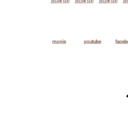
2014年 [24]
2013年 [24]
2012年 [24]
20
movie
youtube
face