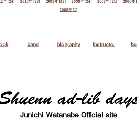
11年 [24]
2010年 [23]
2009年 [23]
2008年 [24]
2007年 [21]
2006年 [
2002年 [1]
book
band
biography
instructor
bu
Shuenn ad-lib day
Junichi Watanabe Official site