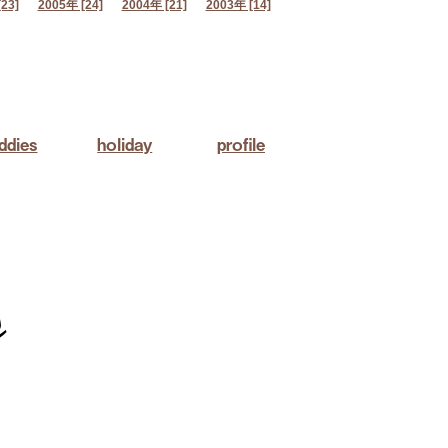
23]
2005年 [24]
2004年 [21]
2003年 [14]
ddies
holiday
profile
s