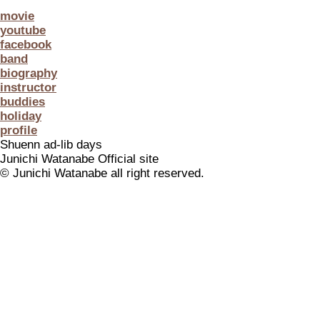
movie
youtube
facebook
band
biography
instructor
buddies
holiday
profile
Shuenn ad-lib days
Junichi Watanabe Official site
© Junichi Watanabe all right reserved.