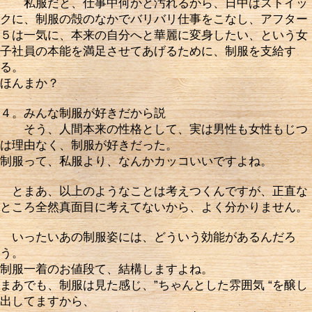
私服だと、仕事中何かと汚れるから、日中はストイッ
クに、制服の殻のなかでバリバリ仕事をこなし、アフター
５は一気に、本来の自分へと華麗に変身したい、という女
子社員の本能を満足させてあげるために、制服を支給す
る。
ほんまか？
４。みんな制服が好きだから説
そう、人間本来の性格として、実は男性も女性もじつ
は理由なく、制服が好きだった。
制服って、私服より、なんかカッコいいですよね。
とまあ、以上のようなことは考えつくんですが、正直な
ところ全然真面目に考えてないから、よく分かりません。
いったいあの制服姿には、どういう効能があるんだろ
う。
制服一着のお値段て、結構しますよね。
まあでも、制服は見た感じ、”ちゃんとした雰囲気 “を醸し
出してますから、