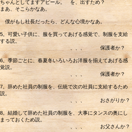
ちゃんとしてますアピール。 を、出すため？
まあ、そこらかなあ。
僕がもし社長だったら、どんな心境かなあ。
5。可愛い子供に、服を買ってあげる感覚で、制服を支給
する説。
、、、 保護者か？
6。季節ごとに、春夏冬いろいろお洋服を揃えてあげる感
覚説。
、、、 保護者か？
7。辞めた社員の制服を、伝統で次の社員に支給するため
説。
、、、 おさがりか？
8。結婚して辞めた社員の制服を、大事にタンスの奥にし
まっておくため説。
、、、 お父さんか？