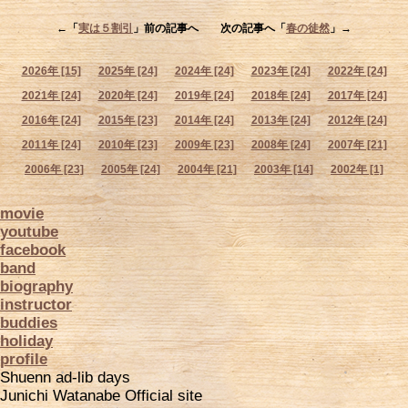
←「
実は５割引
」前の記事へ 次の記事へ「
春の徒然
」→
2026年 [15]
2025年 [24]
2024年 [24]
2023年 [24]
2022年 [24]
2021年 [24]
2020年 [24]
2019年 [24]
2018年 [24]
2017年 [24]
2016年 [24]
2015年 [23]
2014年 [24]
2013年 [24]
2012年 [24]
2011年 [24]
2010年 [23]
2009年 [23]
2008年 [24]
2007年 [21]
2006年 [23]
2005年 [24]
2004年 [21]
2003年 [14]
2002年 [1]
movie
youtube
facebook
band
biography
instructor
buddies
holiday
profile
Shuenn ad-lib days
Junichi Watanabe Official site