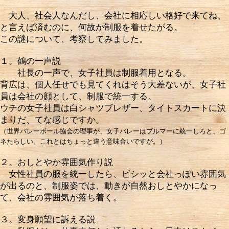
大人、社会人なんだし、会社に相応しい格好で来てね、
と言えば済むのに、何故か制服を着せたがる。
この謎について、考察してみました。
１。鶴の一声説
社長の一声で、女子社員は制服着用となる。
背広は、個人任せでも見てくれはそう大差ないが、女子社
員は会社の顔として、制服で統一する。
ウチの女子社員は白シャツブレザー、タイトスカートに決
まりだ、てな感じですか。
（世界バレーボール協会の理事が、女子バレーはブルマーに統一しろと、ゴ
ネたらしい。
これとはちょっと違う意味合いですが。）
２。おしとやか雰囲気作り説
女性社員の服を統一したら、ビシッと会社っぽい雰囲気
が出るのと、制服姿では、動きが自然おしとやかになっ
て、会社の雰囲気が落ち着く。
３。変身願望に訴える説