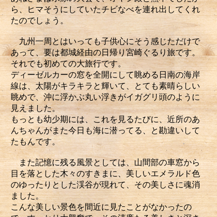
ら、ヒマそうにしていたチビなべを連れ出してくれ
たのでしょう。
九州一周とはいっても子供心にそう感じただけで
あって、要は都城経由の日帰り宮崎ぐるり旅です。
それでも初めての大旅行です。
ディーゼルカーの窓を全開にして眺める日南の海岸
線は、太陽がキラキラと輝いて、とても素晴らしい
眺めで、沖に浮かぶ丸い浮きがイガグリ頭のように
見えました。
もっとも幼少期には、これを見るたびに、近所のあ
んちゃんがまた今日も海に潜ってる、と勘違いして
たもんです。
また記憶に残る風景としては、山間部の車窓から
目を落とした木々のすきまに、美しいエメラルド色
のゆったりとした渓谷が現れて、その美しさに魂消
ました。
こんな美しい景色を間近に見たことがなかったの