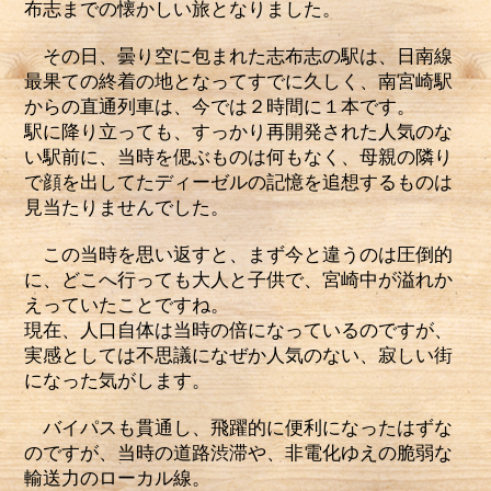
布志までの懐かしい旅となりました。
その日、曇り空に包まれた志布志の駅は、日南線
最果ての終着の地となってすでに久しく、南宮崎駅
からの直通列車は、今では２時間に１本です。
駅に降り立っても、すっかり再開発された人気のな
い駅前に、当時を偲ぶものは何もなく、母親の隣り
で顔を出してたディーゼルの記憶を追想するものは
見当たりませんでした。
この当時を思い返すと、まず今と違うのは圧倒的
に、どこへ行っても大人と子供で、宮崎中が溢れか
えっていたことですね。
現在、人口自体は当時の倍になっているのですが、
実感としては不思議になぜか人気のない、寂しい街
になった気がします。
バイパスも貫通し、飛躍的に便利になったはずな
のですが、当時の道路渋滞や、非電化ゆえの脆弱な
輸送力のローカル線。