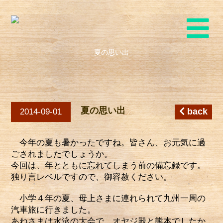
夏の思い出
夏の思い出
back
2014-09-01
今年の夏も暑かったですね。皆さん、お元気に過
ごされましたでしょうか。
今回は、年とともに忘れてしまう前の備忘録です。
独り言レベルですので、御容赦ください。
小学４年の夏、母上さまに連れられて九州一周の
汽車旅に行きました。
あねさまは水泳の大会で、オヤジ殿と熊本でしたか