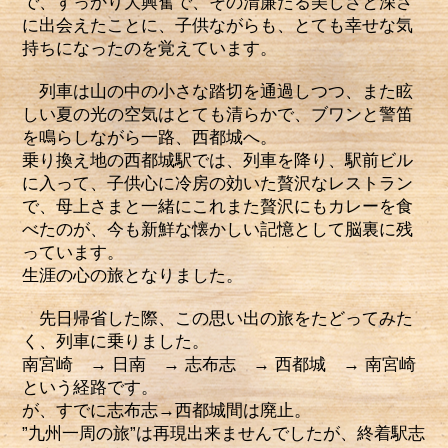
で、すっかり大興奮で、その清廉たる美しさと深さ
に出会えたことに、子供ながらも、とても幸せな気
持ちになったのを覚えています。
列車は山の中の小さな踏切を通過しつつ、また眩
しい夏の光の空気はとても清らかで、ブワンと警笛
を鳴らしながら一路、西都城へ。
乗り換え地の西都城駅では、列車を降り、駅前ビル
に入って、子供心に冷房の効いた贅沢なレストラン
で、母上さまと一緒にこれまた贅沢にもカレーを食
べたのが、今も新鮮な懐かしい記憶として脳裏に残
っています。
生涯の心の旅となりました。
先日帰省した際、この思い出の旅をたどってみた
く、列車に乗りました。
南宮崎 → 日南 → 志布志 → 西都城 → 南宮崎
という経路です。
が、すでに志布志→西都城間は廃止。
”九州一周の旅”は再現出来ませんでしたが、終着駅志