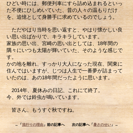
ひどい時には、郵便列車にすら詰め込まれるといっ
た不便にひしめいていた、昔の人々の温もりだけ
を、追憶として身勝手に求めているのでしょう。
ただやはり当時を思い返すと、やはり懐かしい良
い思い出ばかりで、キラキラしています。
家族の思い出、宮崎の思い出としては、18年間の
隅々にいつも太陽が輝いていた、そのような感じで
す。
かの地を離れ、すっかり大人になった現在、関東に
住んではいますが、じつは人生で一番夢が詰まって
いたのは、あの18年間だったように思います。
2014年、夏休みの日記、これにて終了。
今、外では鈴虫が鳴いています。
皆さん、もうすぐ秋ですね。
←「
流行りの理由
」前の記事へ 次の記事へ「
暑さのせい
」→