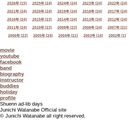
2026年 [15]
2025年 [24]
2024年 [24]
2023年 [24]
2022年 [24]
2021年 [24]
2020年 [24]
2019年 [24]
2018年 [24]
2017年 [24]
2016年 [24]
2015年 [23]
2014年 [24]
2013年 [24]
2012年 [24]
2011年 [24]
2010年 [23]
2009年 [23]
2008年 [24]
2007年 [21]
2006年 [23]
2005年 [24]
2004年 [21]
2003年 [14]
2002年 [1]
movie
youtube
facebook
band
biography
instructor
buddies
holiday
profile
Shuenn ad-lib days
Junichi Watanabe Official site
© Junichi Watanabe all right reserved.