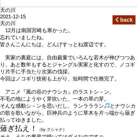
天の川
2021-12-15
back
天の川
12月は南国宮崎も寒かった。
忘れていましたね。
皆さんこんにちは、どんげすっとね渡辺です。
実家の裏庭には、自由裁量でいろんな若木が伸びつつあ
り、あと数年もするとジャングル実家と化すので、ノコギ
リ片手に手当たり次第の伐採。
今回はノコギリ技術も上がり、短時間で任務完了。
アニメ『風の谷のナウシカ』のラストシ－ン。
不毛の地にようやく芽吹いた、一本の草の芽。
そんな感動シ－ンを思いだし、ランラララン
とナウシカ
の歌を歌いながら、巨神兵のように草木を片っ端から薙ぎ
払ってゆきました。
薙ぎ払え！
（by クシャナ）
そう、うちの裏庭で咲いてはダメなのです☺