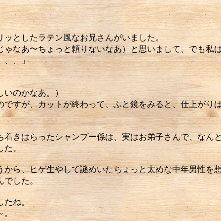
」
ッとしたラテン風なお兄さんがいました。
じゃなあ〜ちょっと頼りないなあ）と思いまして、でも私
、、、」
しいのかなあ。）
のですが、カットが終わって、ふと鏡をみると、仕上がり
着きはらったシャンプー係は、実はお弟子さんで、なんと
した。
から、ヒゲ生やして謎めいたちょっと太めな中年男性を想
んでした。
したね。
～。