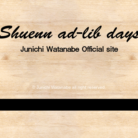
Shuenn ad-lib day
Junichi Watanabe Official site
© Junichi Watanabe all right reserved.