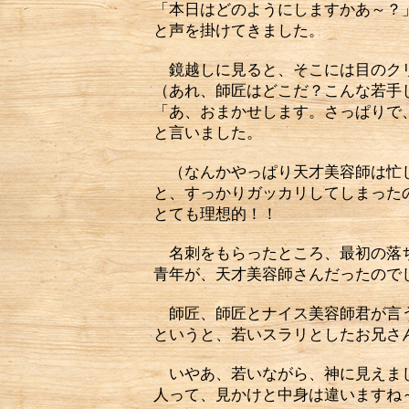
「本日はどのようにしますかあ～？
と声を掛けてきました。
鏡越しに見ると、そこには目のクリ
（あれ、師匠はどこだ？こんな若手
「あ、おまかせします。さっぱりで
と言いました。
（なんかやっぱり天才美容師は忙
と、すっかりガッカリしてしまった
とても理想的！！
名刺をもらったところ、最初の落ち
青年が、天才美容師さんだったので
師匠、師匠とナイス美容師君が言う
というと、若いスラリとしたお兄さ
いやあ、若いながら、神に見えま
人って、見かけと中身は違いますね