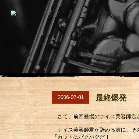
最終爆発
2006-07-01
さて、前回登場のナイス美容師君が
ナイス美容師君が辞める前に、その
「カットはバクハツだ！」