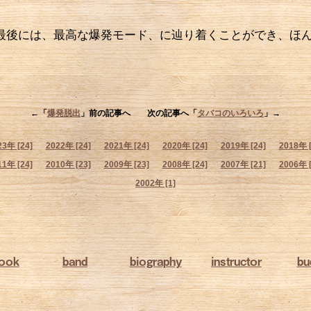
最後には、最高な爆発モード、に辿り着くことができ、ほ
←「
爆発脱出
」前の記事へ 次の記事へ「
タバコのいろいろ
」→
23年 [24]
2022年 [24]
2021年 [24]
2020年 [24]
2019年 [24]
2018年 [
11年 [24]
2010年 [23]
2009年 [23]
2008年 [24]
2007年 [21]
2006年 [
2002年 [1]
book
band
biography
instructor
bu