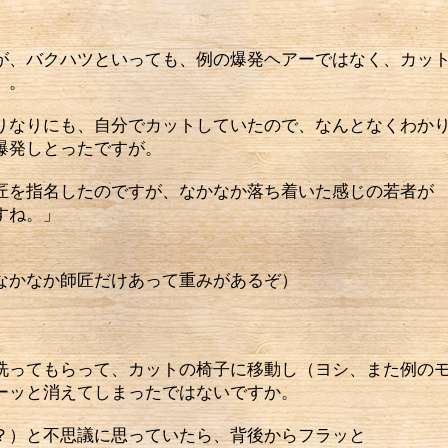
、バクハツといっても、例の爆発ヘアーではなく、カット
。。
なりにも、自分でカットしていたので、なんとなくわか
爆発しとったですが。
を指名したのですが、なかなか落ち着いた感じの若者が
すね。」
なかなか師匠だけあって重みがあるぞ）
ってもらって、カットの椅子に移動し（ヨシ、また例のモ
ーッと消えてしまったではないですか。
）と不思議に思っていたら、背後からフラッと