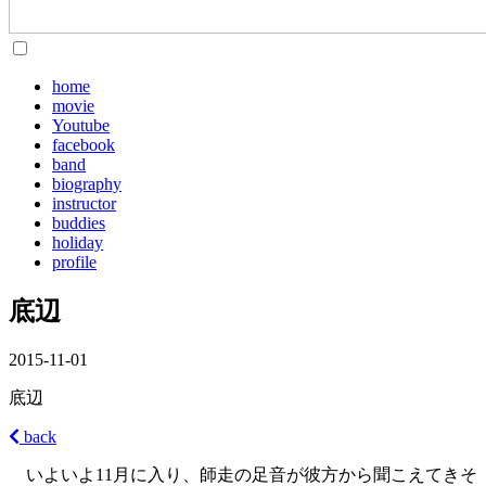
home
movie
Youtube
facebook
band
biography
instructor
buddies
holiday
profile
底辺
2015-11-01
底辺
back
いよいよ11月に入り、師走の足音が彼方から聞こえてきそ