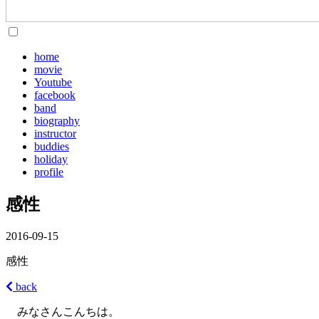
home
movie
Youtube
facebook
band
biography
instructor
buddies
holiday
profile
感性
2016-09-15
感性
back
みなさんこんちは。