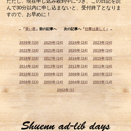
ただし、現在申し込み殺到中につき、この日記を読
んで30分以内に申し込まないと、受付終了となりま
すので、お早めに！
←「
長い夜
」前の記事へ 次の記事へ「
仕事は楽しく
」→
2026年 [15]
2025年 [24]
2024年 [24]
2023年 [24]
2022年 [24]
2021年 [24]
2020年 [24]
2019年 [24]
2018年 [24]
2017年 [24]
2016年 [24]
2015年 [23]
2014年 [24]
2013年 [24]
2012年 [24]
2011年 [24]
2010年 [23]
2009年 [23]
2008年 [24]
2007年 [21]
2006年 [23]
2005年 [24]
2004年 [21]
2003年 [14]
2002年 [1]
Shuenn ad-lib days