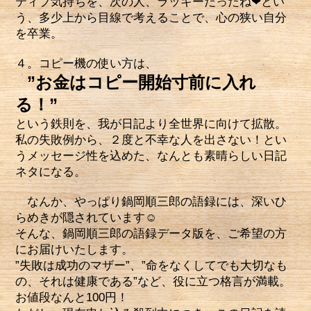
ティブ気持ちを、次の人、ラッキーだったね❤とい
う、多少上から目線で考えることで、心の狭い自分
を卒業。
４。コピー機の使い方は、
”お金はコピー開始寸前に入れ
る！”
という鉄則を、我が日記より全世界に向けて拡散。
私の失敗例から、２度と不幸な人を出さない！とい
うメッセージ性を込めた、なんとも素晴らしい日記
ネタになる。
なんか、やっぱり鍋岡順三郎の語録には、深いひ
らめきが隠されています☺
そんな、鍋岡順三郎の語録データ版を、ご希望の方
にお届けいたします。
”失敗は成功のマザー”、”命をなくしてでも大切なも
の、それは健康である”など、役に立つ格言が満載。
お値段なんと100円！