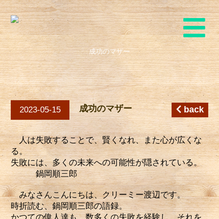
成功のマザー
成功のマザー
back
2023-05-15
人は失敗することで、賢くなれ、また心が広くな
る。
失敗には、多くの未来への可能性が隠されている。
鍋岡順三郎
みなさんこんにちは、クリーミー渡辺です。
時折読む、鍋岡順三郎の語録。
かつての偉人達も、数多くの失敗を経験し、それを