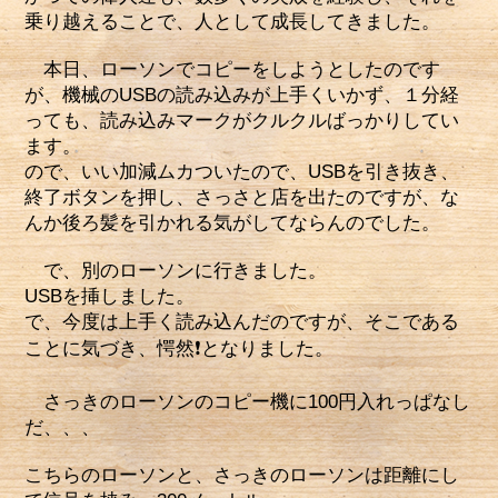
乗り越えることで、人として成長してきました。
本日、ローソンでコピーをしようとしたのです
が、機械のUSBの読み込みが上手くいかず、１分経
っても、読み込みマークがクルクルばっかりしてい
ます。
ので、いい加減ムカついたので、USBを引き抜き、
終了ボタンを押し、さっさと店を出たのですが、な
んか後ろ髪を引かれる気がしてならんのでした。
で、別のローソンに行きました。
USBを挿しました。
で、今度は上手く読み込んだのですが、そこである
ことに気づき、愕然❗となりました。
さっきのローソンのコピー機に100円入れっぱなし
だ、、、
こちらのローソンと、さっきのローソンは距離にし