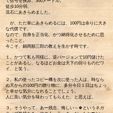
て信号を挟み、300メートル。
徒歩10分弱。
流石にあきらめました。
が、ただ単にあきらめるには、100円は余りに大き
な代償です。
なので、自身を正当化、かつ納得化させるために思
ったこと。
今こそ、鍋岡順三郎の教えを生かす時です。
１。かつて私も同様に、逆バージョンで10円儲けた
ことがあるし、なるほどお金は天下の回りものだワ
イ、と笑う。
２。私の使ったコピー機を次に使った人は、時なら
ぬ天からの100円の贈り物に、多分今日１日はちょっ
と幸せな気分になれることでしょう。
人に良い気分を味わってもらえた、と思えば。
３。そうやって、あー残念、悔しい～🍀というネガ