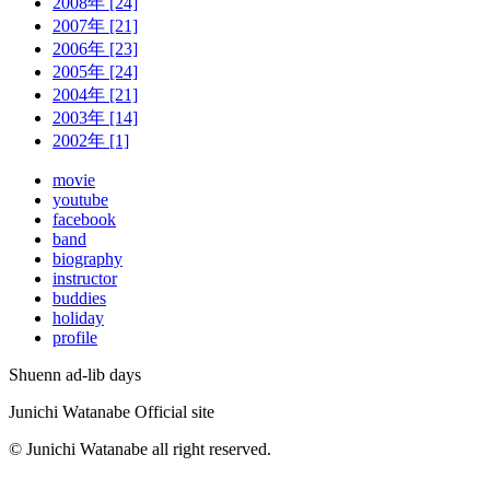
2008年 [24]
2007年 [21]
2006年 [23]
2005年 [24]
2004年 [21]
2003年 [14]
2002年 [1]
movie
youtube
facebook
band
biography
instructor
buddies
holiday
profile
Shuenn ad-lib days
Junichi Watanabe Official site
© Junichi Watanabe all right reserved.