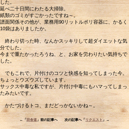
した。
延べ二十日間にわたる大掃除。
紙類のゴミがすごかったですね～。
譜面関係その他が、業務用90リットルポリ容器に、かるく
10袋はありましたか。
終わり切った時、なんかスッキリして超ダイエットな気
分でした。
今まで重たかったろうね、と、お家を労わりたい気持ちで
した。
でもこれで、片付けのコツと快感を知ってしまった今。
ちょっとウズウズしています。
サックス中毒な私ですが、片付け中毒にもハマってしまっ
たみたいです。
かたづけるトコ、まだどっかないかね～。
←「
田舎道
」前の記事へ 次の記事へ「
リクエスト
」→