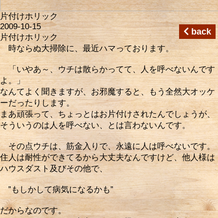
片付けホリック
2009-10-15
back
片付けホリック
時ならぬ大掃除に、最近ハマっております。
「いやあ～、ウチは散らかってて、人を呼べないんです
よ。」
なんてよく聞きますが、お邪魔すると、もう全然大オッケ
ーだったりします。
まあ頑張って、ちょっとはお片付けされたんでしょうが、
そういうのは人を呼べない、とは言わないんです。
その点ウチは、筋金入りで、永遠に人は呼べないです。
住人は耐性ができてるから大丈夫なんですけど、他人様は
ハウスダスト及びその他で、
”もしかして病気になるかも”
だからなのです。