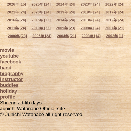
2026年 [15]
2025年 [24]
2024年 [24]
2023年 [24]
2022年 [24]
2021年 [24]
2020年 [24]
2019年 [24]
2018年 [24]
2017年 [24]
2016年 [24]
2015年 [23]
2014年 [24]
2013年 [24]
2012年 [24]
2011年 [24]
2010年 [23]
2009年 [23]
2008年 [24]
2007年 [21]
2006年 [23]
2005年 [24]
2004年 [21]
2003年 [14]
2002年 [1]
movie
youtube
facebook
band
biography
instructor
buddies
holiday
profile
Shuenn ad-lib days
Junichi Watanabe Official site
© Junichi Watanabe all right reserved.