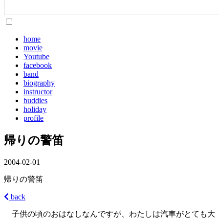
home
movie
Youtube
facebook
band
biography
instructor
buddies
holiday
profile
帰りの警笛
2004-02-01
帰りの警笛
back
子供の頃のおはなしなんですが、わたしは汽車がとても大