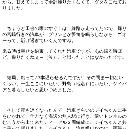
から、甘えてしまって余計帰りたくなくて、ダダをこねてお
りました。
ちょうど田舎の家のすぐ上は、線路が走ってたので、帰り
の宮崎行きの汽車が、ブワンとか警笛を鳴らしながら、ゴオ
ーって、駈け過ぎていくんですね。
来る時は幸せを約束してくれた汽車ですが、あの帰る時ほ
ど、乗りたくねぇ～（泣）、と思ったことはなかったです。
結局、粘って2.3本遅らせるんですが、その間まー切ない
くらい、一生ここにいたい、野島（地名）にいたい、ジイバ
アと暮らしたいと思いつめました。
そして夜も遅くなったんで、汽車ぎらいのジイちゃんに手
をひかれて、仕方なく海辺の無人駅に行き、暗いトンネルの
むこうから出て来たディーゼル２両編成に、ジイちゃんと共
に乗って帰りました。ジイちゃん、汽車嫌いなのに、頑張っ