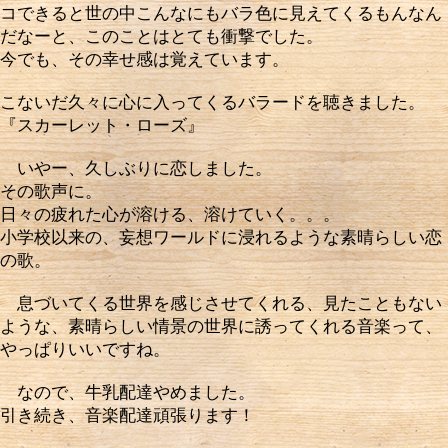
コできると世の中こんなにもバラ色に見えてくるもんなん
だなーと、このことはとても衝撃でした。
今でも、その幸せ感は覚えています。
こないだ久々に心に入ってくるバラードを聴きました。
『スカーレット・ローズ』
いやー、久しぶりに恋しました。
その歌声に。
日々の疲れた心が溶ける、溶けていく。。。
小学校以来の、妄想ワールドに浸れるような素晴らしい恋
の歌。
息づいてくる世界を感じさせてくれる、見たこともない
ような、素晴らしい情景の世界に誘ってくれる音楽って、
やっぱりいいですね。
なので、牛乳配達やめました。
引き続き、音楽配達頑張ります！