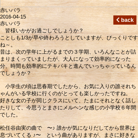
赤いバラ
2016-04-15
back
赤いバラ
皆様いかがお過ごしでしょうか？
ことしも1/3が早や終わろうとしていますが、びっくりです
ね～。
昔は、次の学年に上がるまでの３学期、いろんなことが詰
まりまくっていましたが、大人になって効率的になった
分、時間も効率的にテキパキと進んでいっちゃっているん
でしょうか？
小学生の頃は思春期でしたから、お気に入りの誰それち
ゃんがいる学校に行くのがとっても楽しかったですね。
好きな女の子が同じクラスにいて、たまにそれとなく話し
たりして、今思うとまさにメルヘンな感じの小学校６年間
でした。
松任谷由実の曲で 〜♪ 誰かが気になりだしてから世界は
息づいてくる ♪〜 という曲がありますが、まさに好きな