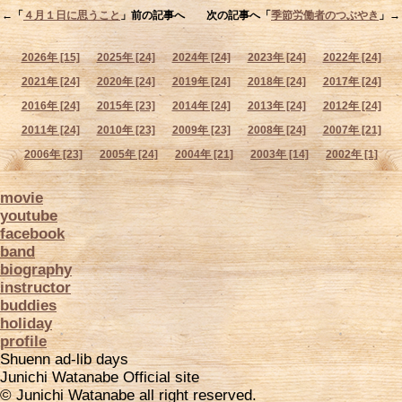
←「
４月１日に思うこと
」前の記事へ 次の記事へ「
季節労働者のつぶやき
」→
2026年 [15]
2025年 [24]
2024年 [24]
2023年 [24]
2022年 [24]
2021年 [24]
2020年 [24]
2019年 [24]
2018年 [24]
2017年 [24]
2016年 [24]
2015年 [23]
2014年 [24]
2013年 [24]
2012年 [24]
2011年 [24]
2010年 [23]
2009年 [23]
2008年 [24]
2007年 [21]
2006年 [23]
2005年 [24]
2004年 [21]
2003年 [14]
2002年 [1]
movie
youtube
facebook
band
biography
instructor
buddies
holiday
profile
Shuenn ad-lib days
Junichi Watanabe Official site
© Junichi Watanabe all right reserved.