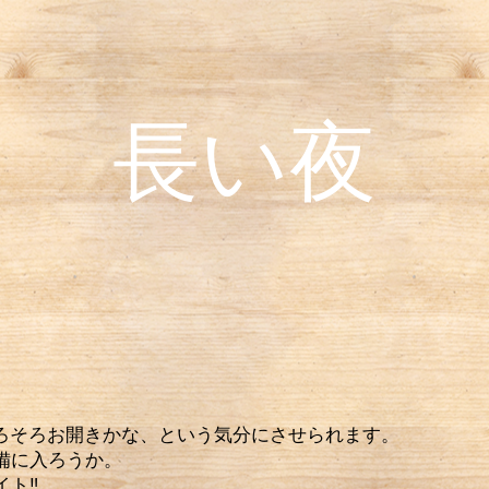
長い夜
ろそろお開きかな、という気分にさせられます。
備に入ろうか。
イト‼