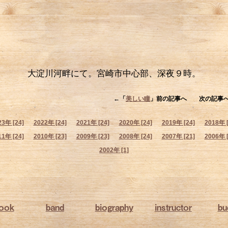
大淀川河畔にて。宮崎市中心部、深夜９時。
←「
美しい瞳
」前の記事へ 次の記事
23年 [24]
2022年 [24]
2021年 [24]
2020年 [24]
2019年 [24]
2018年 [
11年 [24]
2010年 [23]
2009年 [23]
2008年 [24]
2007年 [21]
2006年 [
2002年 [1]
book
band
biography
instructor
bu