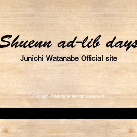
Shuenn ad-lib day
Junichi Watanabe Official site
© Junichi Watanabe all right reserved.