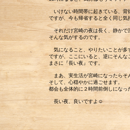
いけない時間帯に起きている、背
ですが、今も帰省すると全く同じ気
それだけ宮崎の夜は長く、静かで
そんな気がするのです。
気になること、やりたいことが多す
ですが、ここにいると、逆にそんな
まさに『長い夜』です。
まあ、実生活が宮崎になったらそん
そして、心穏やかに過ごせます。
都会も全体的に２時間前倒しになっ
長い夜、良いですよ☺