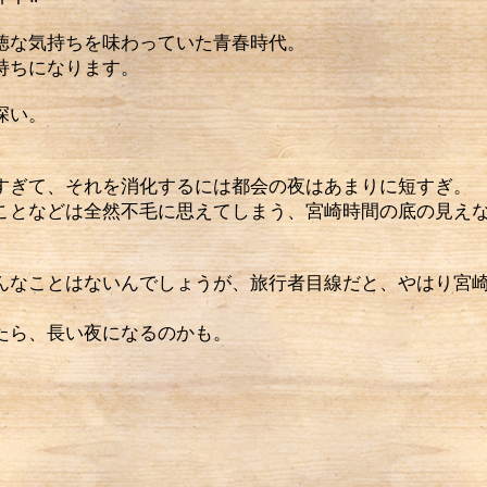
徳な気持ちを味わっていた青春時代。
持ちになります。
深い。
ぎて、それを消化するには都会の夜はあまりに短すぎ。
ことなどは全然不毛に思えてしまう、宮崎時間の底の見え
なことはないんでしょうが、旅行者目線だと、やはり宮崎
たら、長い夜になるのかも。