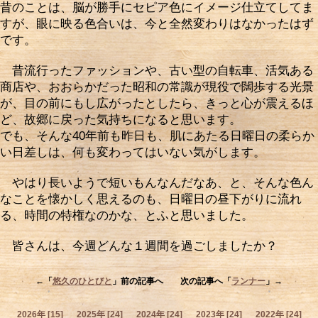
昔のことは、脳が勝手にセピア色にイメージ仕立てしてま
すが、眼に映る色合いは、今と全然変わりはなかったはず
です。
昔流行ったファッションや、古い型の自転車、活気ある
商店や、おおらかだった昭和の常識が現役で闊歩する光景
が、目の前にもし広がったとしたら、きっと心が震えるほ
ど、故郷に戻った気持ちになると思います。
でも、そんな40年前も昨日も、肌にあたる日曜日の柔らか
い日差しは、何も変わってはいない気がします。
やはり長いようで短いもんなんだなあ、と、そんな色ん
なことを懐かしく思えるのも、日曜日の昼下がりに流れ
る、時間の特権なのかな、とふと思いました。
皆さんは、今週どんな１週間を過ごしましたか？
←「
悠久のひとびと
」前の記事へ 次の記事へ「
ランナー
」→
2026年 [15]
2025年 [24]
2024年 [24]
2023年 [24]
2022年 [24]