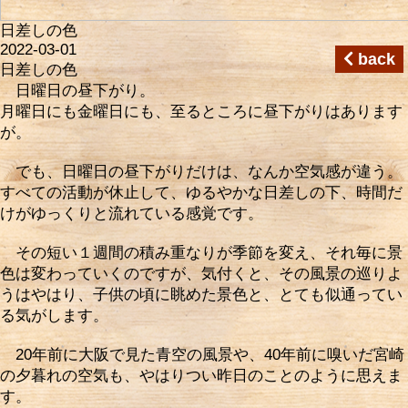
日差しの色
2022-03-01
back
日差しの色
日曜日の昼下がり。
月曜日にも金曜日にも、至るところに昼下がりはあります
が。
でも、日曜日の昼下がりだけは、なんか空気感が違う。
すべての活動が休止して、ゆるやかな日差しの下、時間だ
けがゆっくりと流れている感覚です。
その短い１週間の積み重なりが季節を変え、それ毎に景
色は変わっていくのですが、気付くと、その風景の巡りよ
うはやはり、子供の頃に眺めた景色と、とても似通ってい
る気がします。
20年前に大阪で見た青空の風景や、40年前に嗅いだ宮崎
の夕暮れの空気も、やはりつい昨日のことのように思えま
す。