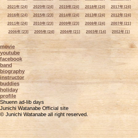
2021年 [24]
2020年 [24]
2019年 [24]
2018年 [24]
2017年 [24]
2016年 [24]
2015年 [23]
2014年 [24]
2013年 [24]
2012年 [24]
2011年 [24]
2010年 [23]
2009年 [23]
2008年 [24]
2007年 [21]
2006年 [23]
2005年 [24]
2004年 [21]
2003年 [14]
2002年 [1]
movie
youtube
facebook
band
biography
instructor
buddies
holiday
profile
Shuenn ad-lib days
Junichi Watanabe Official site
© Junichi Watanabe all right reserved.