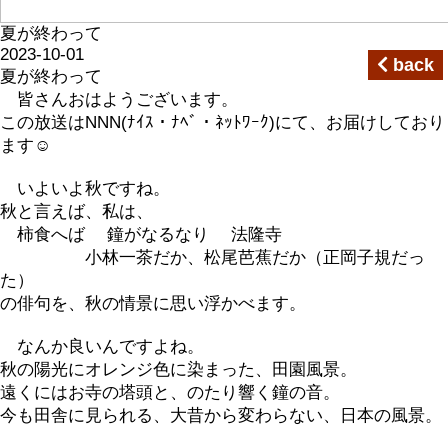
夏が終わって
2023-10-01
back
夏が終わって
皆さんおはようございます。
この放送はNNN(ﾅｲｽ・ﾅﾍﾞ・ﾈｯﾄﾜｰｸ)にて、お届けしており
ます☺
いよいよ秋ですね。
秋と言えば、私は、
柿食へば 鐘がなるなり 法隆寺
小林一茶だか、松尾芭蕉だか（正岡子規だっ
た）
の俳句を、秋の情景に思い浮かべます。
なんか良いんですよね。
秋の陽光にオレンジ色に染まった、田園風景。
遠くにはお寺の塔頭と、のたり響く鐘の音。
今も田舎に見られる、大昔から変わらない、日本の風景。