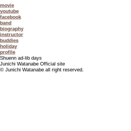
movie
youtube
facebook
band
biography
instructor
buddies
holiday
profile
Shuenn ad-lib days
Junichi Watanabe Official site
© Junichi Watanabe all right reserved.