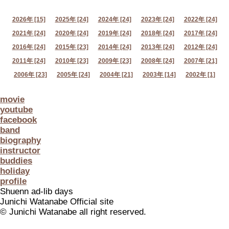
2026年 [15]
2025年 [24]
2024年 [24]
2023年 [24]
2022年 [24]
2021年 [24]
2020年 [24]
2019年 [24]
2018年 [24]
2017年 [24]
2016年 [24]
2015年 [23]
2014年 [24]
2013年 [24]
2012年 [24]
2011年 [24]
2010年 [23]
2009年 [23]
2008年 [24]
2007年 [21]
2006年 [23]
2005年 [24]
2004年 [21]
2003年 [14]
2002年 [1]
movie
youtube
facebook
band
biography
instructor
buddies
holiday
profile
Shuenn ad-lib days
Junichi Watanabe Official site
© Junichi Watanabe all right reserved.