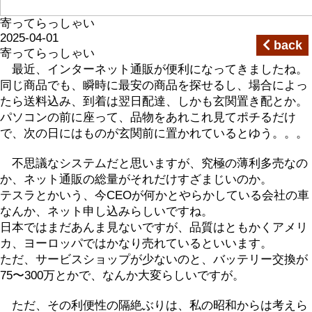
寄ってらっしゃい
2025-04-01
back
寄ってらっしゃい
最近、インターネット通販が便利になってきましたね。
同じ商品でも、瞬時に最安の商品を探せるし、場合によっ
たら送料込み、到着は翌日配達、しかも玄関置き配とか。
パソコンの前に座って、品物をあれこれ見てポチるだけ
で、次の日にはものが玄関前に置かれているとゆう。。。
不思議なシステムだと思いますが、究極の薄利多売なの
か、ネット通販の総量がそれだけすざまじいのか。
テスラとかいう、今CEOが何かとやらかしている会社の車
なんか、ネット申し込みらしいですね。
日本ではまだあんま見ないですが、品質はともかくアメリ
カ、ヨーロッパではかなり売れているといいます。
ただ、サービスショップが少ないのと、バッテリー交換が
75〜300万とかで、なんか大変らしいですが。
ただ、その利便性の隔絶ぶりは、私の昭和からは考えら