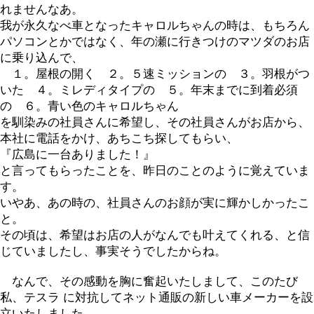
れませんなあ。
我が永久なべ車となったキャロルちゃんの時は、もちろん
パソコンとかではなく、年の瀬に行きつけのマツダのお店
に乗り込んで、
１。屋根の開く ２。５速ミッションの ３。羽根がつ
いた ４。ミレディタイプの ５。年末までに到着必須
の ６。青い色のキャロルちゃん
を馴染みの社員さんに希望し、その社員さんがお店から、
本社に電話をかけ、あちこち探してもらい、
『広島に一台ありました！』
と言ってもらったことを、昨日のことのように覚えていま
す。
いやあ、あの時の、社員さんのお顔が実に輝かしかったこ
と。
その頃は、希望はお店の人がなんでも叶えてくれる、と信
じていましたし、事実そうでしたからね。
なんで、その感動を胸に奮起いたしまして、このたび
私、テスラ に対抗してネット通販の新しい車メーカーを設
立いたしました。