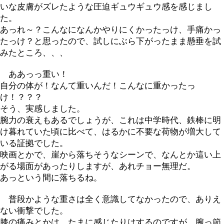
いな皮膚がズレたような圧迫ギュウギュウ感を感じまし
た。
あっれ～？こんなになんかやりにくかったっけ、手痛かっ
たっけ？と思ったので、試しにぶら下がったまま懸垂を試
みたところ、、、
ああっっ重い！
自分の体が！なんて重いんだ！こんなに重かったっ
け！？？？
そう、実感しました。
腕力の衰えもあるでしょうが、これは中学時代、鉄棒に明
け暮れていた頃に比べて、はるかに不要な荷物が増大して
いる証拠でした。
映画とかで、崖から落ちそうなシーンで、なんとか這い上
がる場面があったりしますが、あれチョー無理だ。
あっという間に落ちるね。
普段かような重さは全く意識してなかったので、ありえ
ない衝撃でした。
膝の痛みとかは、たまに感じたりはするのですが、腕っ節