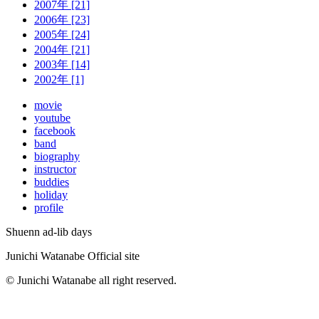
2007年 [21]
2006年 [23]
2005年 [24]
2004年 [21]
2003年 [14]
2002年 [1]
movie
youtube
facebook
band
biography
instructor
buddies
holiday
profile
Shuenn ad-lib days
Junichi Watanabe Official site
© Junichi Watanabe all right reserved.