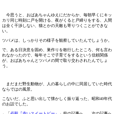
今思うと、おばあちゃんゆえにだからか、毎朝早くにキッ
カリ同じ時刻に戸を開ける、夜がくると戸締りをする、人間
は全く干渉しない、猫とかの天敵も寄りつくことができな
い。
ツバメは、しっかりその様子を観察していたんでしょうか。
で、ある日決意を固め、巣作りを敢行したところ、何も言わ
れなかったので、毎年そこで子育てをするという信頼関係
が、おばあちゃんとツバメの間で取り交わされたんでしょ
う。
まだまだ野生動物が、人の暮らしの中に同居していた時代
ならではの風景。
こないだ、ふと思い出して懐かしく振り返った、昭和40年代
のお話でした。
←「
必殺『赤いスイートピー』
」前の記事へ 次の記事へ