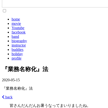
home
movie
Youtube
facebook
band
biography
instructor
buddies
holiday
profile
『業務名称化』法
2020-05-15
『業務名称化』法
back
皆さんだんだんお暑うなってまいりましたね。