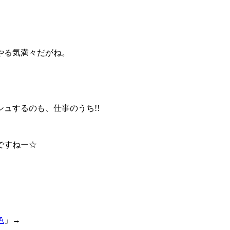
やる気満々だがね。
するのも、仕事のうち!!
ですねー☆
色
」→